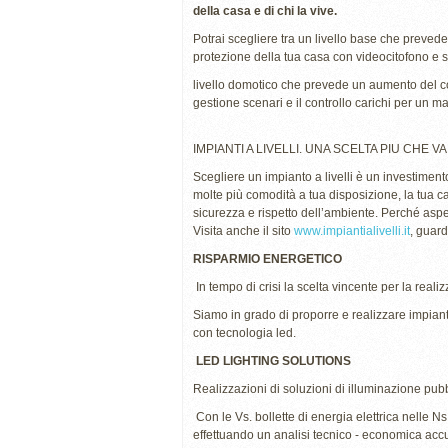
della casa e di chi la vive.
Potrai scegliere tra un livello base che preved
protezione della tua casa con videocitofono e s
livello domotico che prevede un aumento del comf
gestione scenari e il controllo carichi per un ma
IMPIANTI A LIVELLI. UNA SCELTA PIU CHE 
Scegliere un impianto a livelli è un investimento 
molte più comodità a tua disposizione, la tua ca
sicurezza e rispetto dell’ambiente. Perché asp
Visita anche il sito
www.impiantialivelli.it
, guard
RISPARMIO ENERGETICO
In tempo di crisi la scelta vincente per la reali
Siamo in grado di proporre e realizzare impianti
con tecnologia led.
LED LIGHTING SOLUTIONS
Realizzazioni di soluzioni di illuminazione pubb
Con le Vs. bollette di energia elettrica nelle 
effettuando un analisi tecnico - economica accur