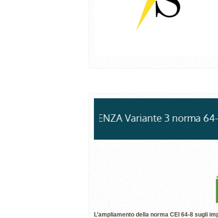
IN EVIDENZA Variante 3 norma 64-8
L’ampliamento della norma CEI 64-8 sugli impi