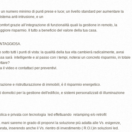
e un numero minimo di punti prese e luce; un livello standard per aumentare la
istema anti-intrusione, e un
ort grazie all’integrazione di funzionalità quali la gestione in remoto, la
ggiore risparmio. Il tutto a beneficio del valore della tua casa.
VANTAGGIOSA.
sotto tutti i punti di vista: la qualità della tua vita cambierà radicalmente, avrai
sa sarà intelligente e al passo con i tempi, noterai un concreto risparmio, in totale
ettare?
a il video e contattaci per preventivi.
zzazione e ristrutturazzione di immobili, è il risparmio energetico.
 domotici per la gestione dell'edificio, e sistemi personalizzati di illuminazione
lica e privata con tecnologia led effettuando relamping e/o retrofit
Ns. mani saremo in grado di proporvi la soluzione più adatta alle Vs. esigenze,
ata, inserendo anche il Vs. rientro di investimento ( R.O.I.)in soluzioni led.