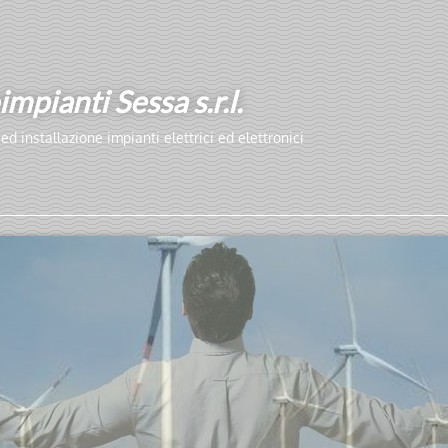
impianti Sessa s.r.l.
ed installazione impianti elettrici ed elettronici