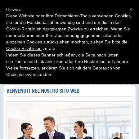
Menu
×
Hinweis
Diese Website oder ihre Drittanbieter-Tools verwenden Cookies,
die für die Funktionalität notwendig sind und um die in den
elettroimpianti di A. Sessa
Cookie-Richtlinien dargelegten Zwecke zu erreichen. Wenn Sie
progettazione ed installazione impianti elettrici ed
elettronici
mehr erfahren oder Ihre Zustimmung gegenüber allen oder
einzelnen Cookies zurückziehen möchten, ziehen Sie bitte die
Cookie-Richtlinien
zurate.
Indem Sie dieses Banner schließen, die Seite nach unten
scrollen, einen Link anklicken oder Ihre Recherche auf andere
Weise fortsetzen, erklären Sie sich mit dem Gebrauch von
Cookies einverstanden.
BENVENUTI NEL NOSTRO SITO WEB